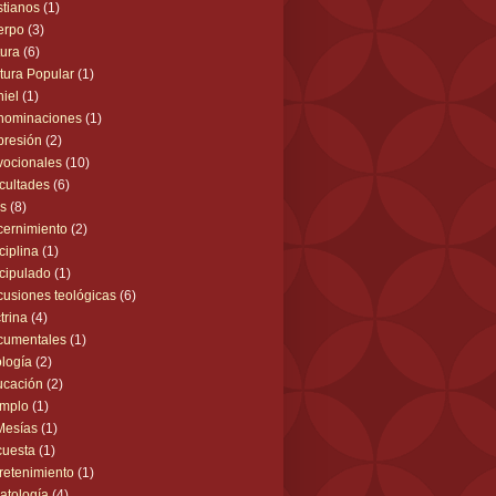
stianos
(1)
erpo
(3)
tura
(6)
tura Popular
(1)
iel
(1)
nominaciones
(1)
resión
(2)
ocionales
(10)
icultades
(6)
s
(8)
cernimiento
(2)
ciplina
(1)
cipulado
(1)
cusiones teológicas
(6)
trina
(4)
cumentales
(1)
logía
(2)
ucación
(2)
emplo
(1)
Mesías
(1)
cuesta
(1)
retenimiento
(1)
atología
(4)