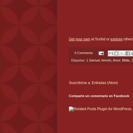
Get your own
at Scribd or
explore
others
0 Comments
Etiquetas:
1 Samuel
,
Amnón
,
Amor
,
Biblia
,
J
Suscribirse a:
Entradas (Atom)
Comparte un comentario en Facebook