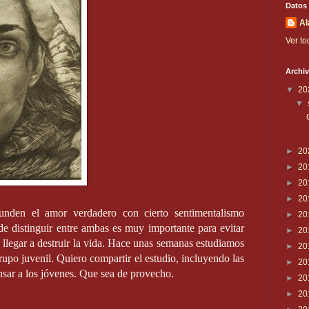
Datos
Al
Ver to
Archiv
▼
20
▼
►
20
►
20
►
20
►
20
unden el amor verdadero con cierto sentimentalismo
►
20
e distinguir entre ambas es muy importante para evitar
►
20
 llegar a destruir la vida. Hace unas semanas estudiamos
►
20
 grupo juvenil. Quiero compartir el estudio, incluyendo las
►
20
nsar a los jóvenes. Que sea de provecho.
►
20
►
20