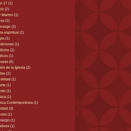
n 17
(1)
cio
(2)
y Warren
(1)
ros
(2)
erazgo
(3)
ha espiritual
(1)
gia
(1)
diciones
(1)
icina
(2)
dicos
(1)
queas
(6)
ión de la Iglesia
(2)
das
(2)
alidad
(1)
rte
(1)
ndo
(1)
sica
(1)
sica Contemporánea
(1)
vidad
(3)
icias
(1)
viazgo
(1)
etivos
(1)