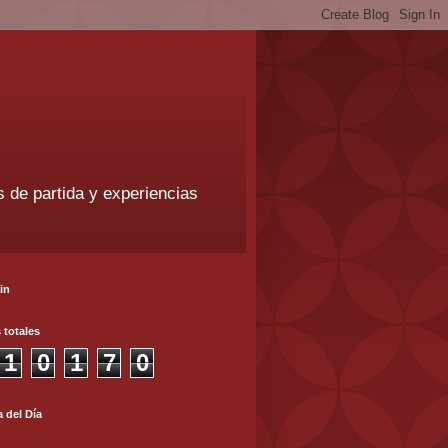
 de partida y experiencias
in
s totales
1
0
1
7
0
a del Día