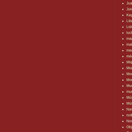
Jua
Jui
Ka
Lib
Lid
luc
ma
mal
med
mé
Mi
Mis
Mo
Mor
Mue
mu
Mú
Mú
Na
not
No
Obj