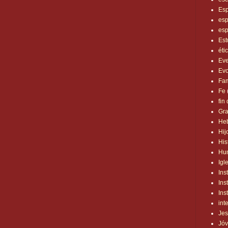
Esp
es
esp
Est
éti
Eve
Evo
Fam
Fe
fin
Gra
He
Hij
His
Hu
Igl
Ins
Ins
Ins
int
Jes
Jó