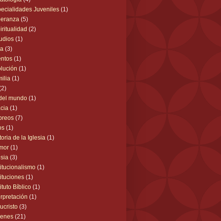
ecialidades Juveniles
(1)
peranza
(5)
iritualidad
(2)
udios
(1)
ca
(3)
ntos
(1)
lución
(1)
ilia
(1)
(2)
 del mundo
(1)
cia
(1)
breos
(7)
os
(1)
toria de la Iglesia
(1)
mor
(1)
esia
(3)
titucionalismo
(1)
tituciones
(1)
tituto Bíblico
(1)
erpretación
(1)
ucristo
(3)
venes
(21)