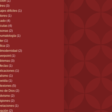
cion
(1)
dres
(3)
ajes difíciles
(1)
tores
(1)
cado
(4)
ículas
(4)
rsonas
(2)
eumatología
(1)
der
(1)
ítica
(2)
stmodernidad
(2)
erpoint
(1)
oblemas
(3)
fecías
(1)
licaciones
(1)
alismo
(1)
eldía
(1)
lexiones
(5)
no de Dios
(2)
ativismo
(2)
igiones
(2)
elaciones
(1)
vación
(2)