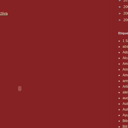
►
20
►
20
tiva
►
20
►
20
Etique
1 
abs
Ado
Alc
Am
Am
Am
arm
Art
ate
aud
Aut
Aut
Ay
Bib
Bil