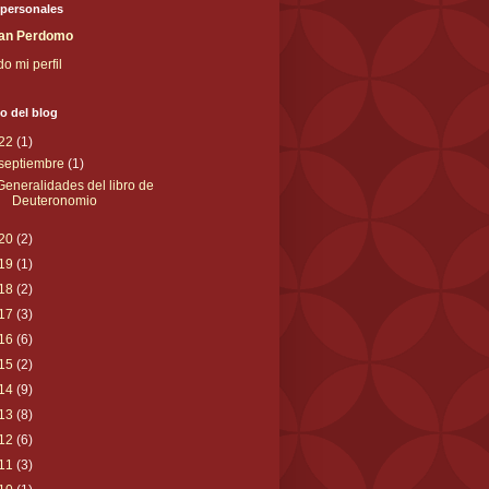
 personales
an Perdomo
do mi perfil
o del blog
22
(1)
septiembre
(1)
Generalidades del libro de
Deuteronomio
20
(2)
19
(1)
18
(2)
17
(3)
16
(6)
15
(2)
14
(9)
13
(8)
12
(6)
11
(3)