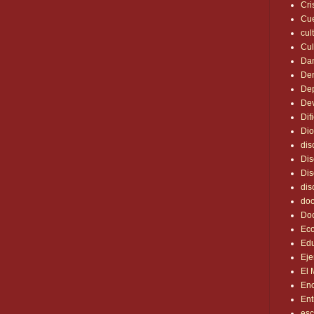
Cri
Cu
cul
Cul
Dan
De
Dep
Dev
Dif
Dio
dis
Dis
Dis
dis
doc
Do
Eco
Ed
Ej
El 
En
Ent
esc