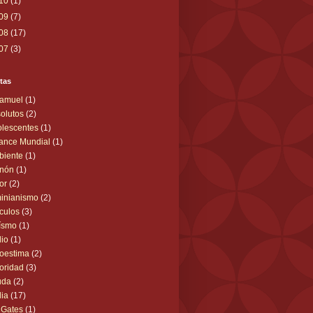
10
(1)
09
(7)
08
(17)
07
(3)
tas
Samuel
(1)
olutos
(2)
lescentes
(1)
ance Mundial
(1)
biente
(1)
nón
(1)
or
(2)
inianismo
(2)
ículos
(3)
ísmo
(1)
io
(1)
oestima
(2)
oridad
(3)
uda
(2)
lia
(17)
l Gates
(1)