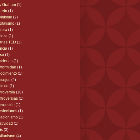
ly Graham
(1)
jería
(1)
vinismo
(2)
italismo
(1)
rera
(1)
teza
(1)
arlas TED
(1)
ncia
(1)
ase
(1)
ciertos
(1)
nformidad
(1)
ocimiento
(1)
nsejos
(4)
texto
(1)
troversia
(10)
troversias
(1)
nvención
(1)
vicciones
(1)
acionismo
(1)
atividad
(1)
is
(3)
stianismo
(4)