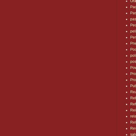
Ora
Pa
Pas
pas
Pe
pel
Pe
Pn
Po
pol
po
Pow
Pr
Pro
Pub
Re
Reb
Ref
Rei
rel
Rel
Rev
sal