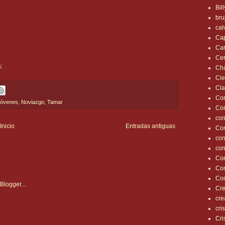
Bil
bru
cal
Cap
Car
Cer
:
Ch
Cie
Cl
Con
óvenes
,
Noviazgo
,
Tamar
Co
con
Inicio
Entradas antiguas
Co
con
con
Con
Co
Con
Cre
cre
cris
Cri